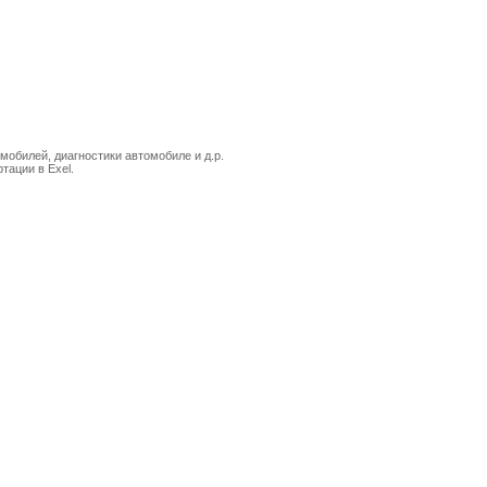
мобилей, диагностики автомобиле и д.р.
тации в Exel.