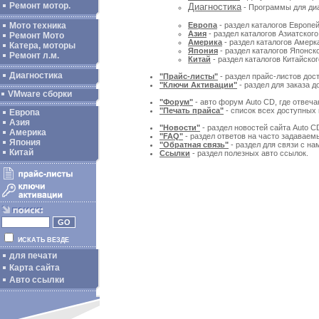
Ремонт мотор.
Диагностика
- Программы для диа
Мото техника
Европа
- раздел каталогов Европей
Азия
- раздел каталогов Азиатского
Ремонт Мото
Америка
- раздел каталогов Амерка
Катера, моторы
Япония
- раздел каталогов Японско
Ремонт л.м.
Китай
- раздел каталогов Китайског
Диагностика
"Прайс-листы"
- раздел прайс-листов дос
"Ключи Активации"
- раздел для заказа 
VMware сборки
"Форум"
- авто форум Auto CD, где отвеча
"Печать прайса"
- список всех доступных 
Европа
Азия
"Новости"
- раздел новостей сайта Auto C
Америка
"FAQ"
- раздел ответов на часто задаваем
Япония
"Обратная связь"
- раздел для связи с на
Китай
Ссылки
- раздел полезных авто ссылок.
ИСКАТЬ ВЕЗДЕ
для печати
Карта сайта
Авто ссылки