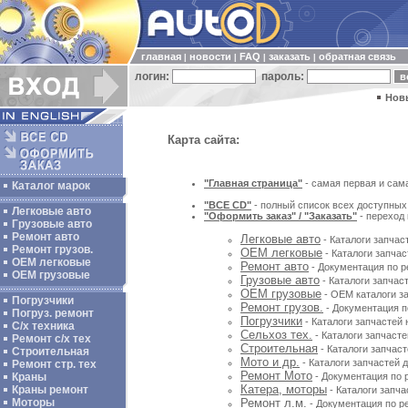
главная
новости
FAQ
заказать
обратная связь
|
|
|
|
логин:
пароль:
Нов
Карта сайта:
"Главная страница"
- самая первая и сам
Каталог марок
"ВСЕ CD"
- полный список всех доступных 
Легковые авто
"Оформить заказ" / "Заказать"
- переход
Грузовые авто
Ремонт авто
Легковые авто
- Каталоги запчас
Ремонт грузов.
ОЕМ легковые
- Каталоги запча
ОЕМ легковые
Ремонт авто
- Документация по р
OEM грузовые
Грузовые авто
- Каталоги запчас
OEM грузовые
- OEM каталоги за
Погрузчики
Ремонт грузов.
- Документация п
Погруз. ремонт
Погрузчики
- Каталоги запчастей 
С/х техника
Сельхоз тех.
- Каталоги запчасте
Ремонт с/х тех
Строительная
- Каталоги запчаст
Строительная
Мото и др.
- Каталоги запчастей 
Ремонт стр. тех
Ремонт Мото
Краны
- Документация по р
Катера, моторы
Краны ремонт
- Каталоги запча
Моторы
Ремонт л.м.
- Документация по ре