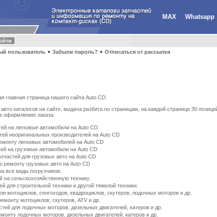
MAX
Whatsapp
ый пользователь
Забыли пароль?
Отписаться от рассылки
ая главная страница нашего сайта Auto CD.
авто каталогов на сайте, выдача разбита по страницам, на каждой странице 30 позици
 к оформлению заказа.
тей на легковые автомобили на Auto CD
стей неоригинальных производителей на Auto CD
емонту легковых автомобилей на Auto CD
тей на грузовые автомобили на Auto CD
пчастей для грузовых авто на Auto CD
о ремонту грузовых авто на Auto CD
на все виды погрузчиков.
й на сельскохозяйственную технику.
ей для строительной техники и другой тяжелой техники.
для мотоциклов, сенгоходов, квадроциклов, скутеров, лодочных моторов и др.
емонту мотоциклов, скутеров, ATV и др.
стей для лодочных моторов, дизельных двигателей, катеров и др.
монту лодочных моторов, дизельных двигателей, катеров и др.