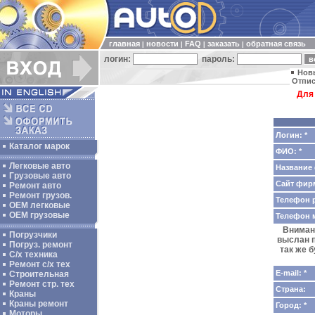
главная
новости
FAQ
заказать
обратная связь
|
|
|
|
логин:
пароль:
Нов
Отпис
Для
Логин: *
Каталог марок
ФИО: *
Легковые авто
Название 
Грузовые авто
Сайт фир
Ремонт авто
Ремонт грузов.
Телефон р
ОЕМ легковые
OEM грузовые
Телефон 
Внимани
Погрузчики
выслан п
Погруз. ремонт
так же 
С/х техника
Ремонт с/х тех
E-mail: *
Строительная
Ремонт стр. тех
Страна:
Краны
Краны ремонт
Город: *
Моторы