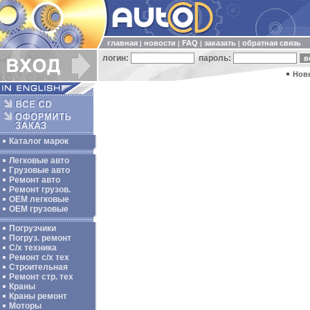
главная
новости
FAQ
заказать
обратная связь
|
|
|
|
логин:
пароль:
Нов
Каталог марок
Легковые авто
Грузовые авто
Ремонт авто
Ремонт грузов.
ОЕМ легковые
OEM грузовые
Погрузчики
Погруз. ремонт
С/х техника
Ремонт с/х тех
Строительная
Ремонт стр. тех
Краны
Краны ремонт
Моторы