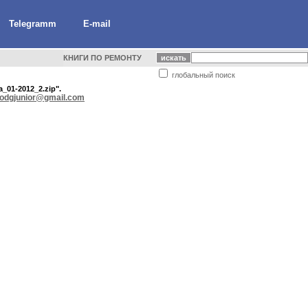
Telegramm
E-mail
КНИГИ ПО РЕМОНТУ
глобальный поиск
_01-2012_2.zip".
odgjunior@gmail.com