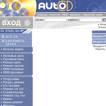
главная
новости
FAQ
заказать
обратная связь
|
|
|
|
логин:
пароль:
Нов
Отпис
Введите Л
Введите E-
Введите В
Каталог марок
Пароль 
Легковые авто
Грузовые авто
Ремонт авто
Ремонт грузов.
ОЕМ легковые
OEM грузовые
Погрузчики
Погруз. ремонт
С/х техника
Ремонт с/х тех
Строительная
Ремонт стр. тех
Краны
Краны ремонт
Моторы