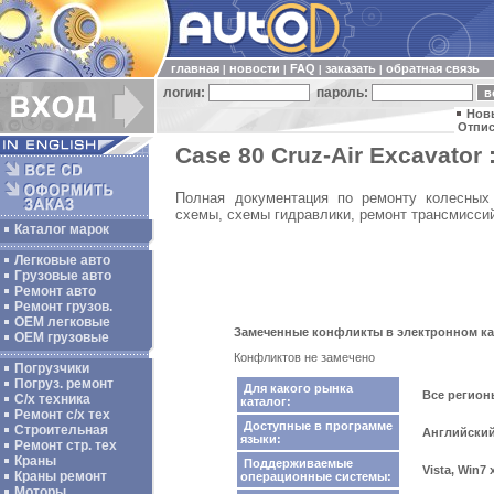
главная
новости
FAQ
заказать
обратная связь
|
|
|
|
логин:
пароль:
Нов
Отпис
Case 80 Cruz-Air Excavator 
Полная документация по ремонту колесных п
схемы, схемы гидравлики, ремонт трансмиссий
Каталог марок
Легковые авто
Грузовые авто
Ремонт авто
Ремонт грузов.
ОЕМ легковые
Замеченные конфликты в электронном ката
OEM грузовые
Конфликтов не замечено
Погрузчики
Погруз. ремонт
Для какого рынка
Все регио
С/х техника
каталог:
Ремонт с/х тех
Доступные в программе
Строительная
Английски
языки:
Ремонт стр. тех
Краны
Поддерживаемые
Vista, Win7
Краны ремонт
операционные системы:
Моторы