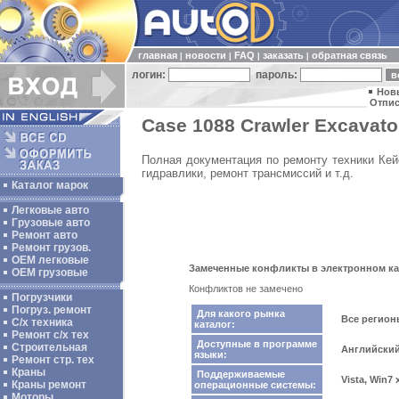
главная
новости
FAQ
заказать
обратная связь
|
|
|
|
логин:
пароль:
Нов
Отпис
Case 1088 Crawler Excavato
Полная документация по ремонту техники Кейс
гидравлики, ремонт трансмиссий и т.д.
Каталог марок
Легковые авто
Грузовые авто
Ремонт авто
Ремонт грузов.
ОЕМ легковые
Замеченные конфликты в электронном ката
OEM грузовые
Конфликтов не замечено
Погрузчики
Погруз. ремонт
Для какого рынка
Все регио
С/х техника
каталог:
Ремонт с/х тех
Доступные в программе
Строительная
Английски
языки:
Ремонт стр. тех
Краны
Поддерживаемые
Vista, Win7
Краны ремонт
операционные системы:
Моторы