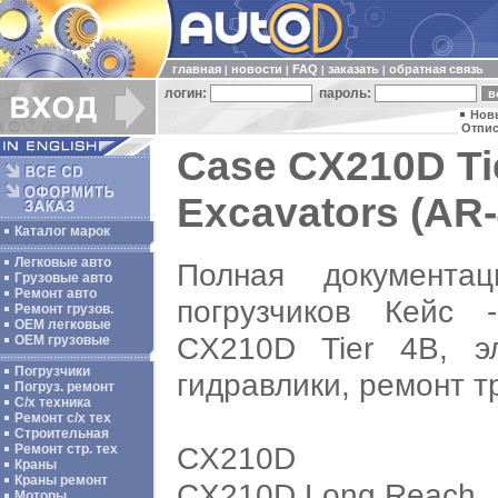
главная
новости
FAQ
заказать
обратная связь
|
|
|
|
логин:
пароль:
Нов
Отпис
Case CX210D Ti
Excavators (AR
Каталог марок
Легковые авто
Полная документа
Грузовые авто
Ремонт авто
погрузчиков Кейс 
Ремонт грузов.
ОЕМ легковые
CX210D Tier 4B, э
OEM грузовые
Погрузчики
гидравлики, ремонт т
Погруз. ремонт
С/х техника
Ремонт с/х тех
Строительная
CX210D
Ремонт стр. тех
Краны
Краны ремонт
CX210D Long Reach
Моторы