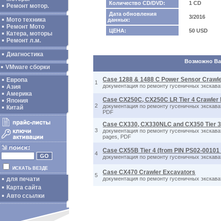
Количество CD/DVD:
1 CD
Ремонт мотор.
Дата обновления
3/2016
Мото техника
данных:
Ремонт Мото
ЦЕНА:
50 USD
Катера, моторы
Ремонт л.м.
Диагностика
Возможно Вас
VMware сборки
Case 1288 & 1488 C Power Sensor Crawl
Европа
1
документация по ремонту гусеничных экскават
Азия
Америка
Case CX250C, CX250C LR Tier 4 Crawler
Япония
2
документация по ремонту гусеничных экскават
Китай
PDF
Case CX330, CX330NLC and CX350 Tier 3
3
документация по ремонту гусеничных экскават
pages, PDF
Case CX55B Tier 4 (from PIN PS02-00101
4
документация по ремонту гусеничных экскават
ИСКАТЬ ВЕЗДЕ
Case CX470 Crawler Excavators
5
для печати
документация по ремонту гусеничных экскават
Карта сайта
Авто ссылки