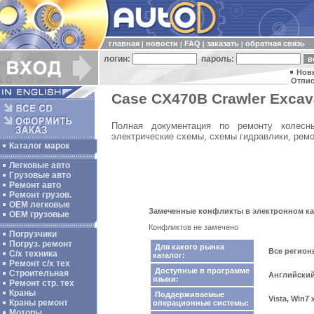
главная
новости
FAQ
заказать
обратная связь
|
|
|
|
логин:
пароль:
Нов
Отпис
Case CX470B Crawler Excava
Полная документация по ремонту колесны
электрические схемы, схемы гидравлики, ремо
Каталог марок
Легковые авто
Грузовые авто
Ремонт авто
Ремонт грузов.
ОЕМ легковые
Замеченные конфликты в электронном кат
OEM грузовые
Конфликтов не замечено
Погрузчики
Погруз. ремонт
Для какого рынка
Все регио
С/х техника
каталог:
Ремонт с/х тех
Доступные в программе
Строительная
Английски
языки:
Ремонт стр. тех
Краны
Поддерживаемые
Vista, Win7
Краны ремонт
операционные системы:
Моторы