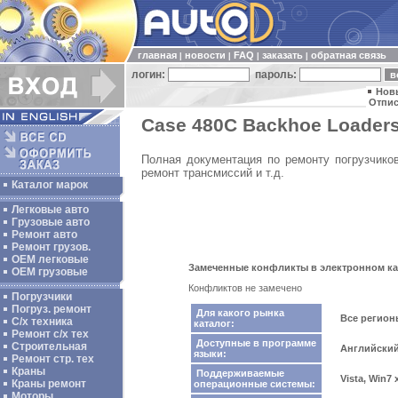
главная
новости
FAQ
заказать
обратная связь
|
|
|
|
логин:
пароль:
Нов
Отпис
Case 480C Backhoe Loaders
Полная документация по ремонту погрузчиков
ремонт трансмиссий и т.д.
Каталог марок
Легковые авто
Грузовые авто
Ремонт авто
Ремонт грузов.
ОЕМ легковые
Замеченные конфликты в электронном кат
OEM грузовые
Конфликтов не замечено
Погрузчики
Погруз. ремонт
Для какого рынка
Все регио
С/х техника
каталог:
Ремонт с/х тех
Доступные в программе
Строительная
Английски
языки:
Ремонт стр. тех
Краны
Поддерживаемые
Vista, Win7
Краны ремонт
операционные системы:
Моторы