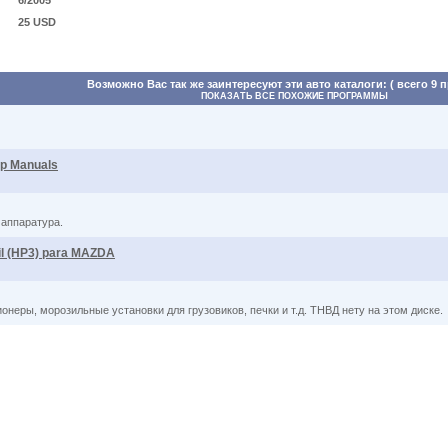
6/2005
25 USD
Возможно Вас так же заинтересуют эти авто каталоги: ( всего 9 
ПОКАЗАТЬ ВСЕ ПОХОЖИЕ ПРОГРАММЫ
p Manuals
 аппаратура.
l (HP3) para MAZDA
онеры, морозильные установки для грузовиков, печки и т.д. ТНВД нету на этом диске.