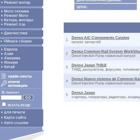
Дата обновления данных:
Ремонт мотор.
ЦЕНА:
Мото техника
Ремонт Мото
Катера, моторы
Ремонт л.м.
Диагностика
Denso A/C Components Catalog
1
VMware сборки
каталог запчастей
Европа
Denso Common Rail System WorkSho
Азия
2
Diesel Injection Pump сервисный мануал
Америка
Япония
Denso Japan ТНВД
Китай
3
ТНВД, распылители, форсунки, топливная
Denso Nuevo sistema de Common Rai
4
Diesel Injection Pump сервисный мануал
Denso Japan
5
стартеры, генераторы, радиаторы, кондици
ИСКАТЬ ВЕЗДЕ
для печати
Карта сайта
Авто ссылки