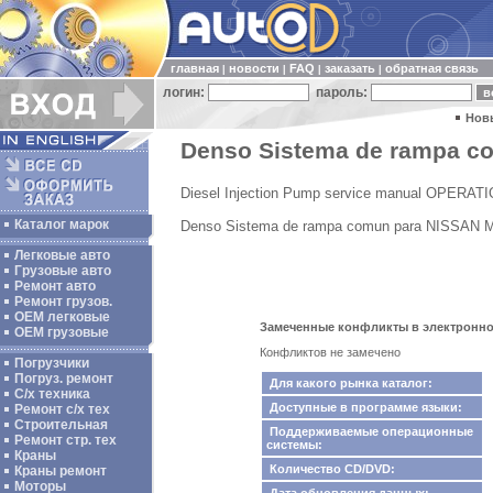
главная
новости
FAQ
заказать
обратная связь
|
|
|
|
логин:
пароль:
Нов
Denso Sistema de rampa co
Diesel Injection Pump service manual OPERAT
Каталог марок
Denso Sistema de rampa comun para NISSAN Mo
Легковые авто
Грузовые авто
Ремонт авто
Ремонт грузов.
ОЕМ легковые
Замеченные конфликты в электронном 
OEM грузовые
Конфликтов не замечено
Погрузчики
Погруз. ремонт
Для какого рынка каталог:
С/х техника
Доступные в программе языки:
Ремонт с/х тех
Строительная
Поддерживаемые операционные
Ремонт стр. тех
системы:
Краны
Количество CD/DVD:
Краны ремонт
Моторы