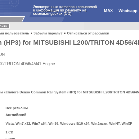
MAX
Whatsapp
ый пользователь
Забыли пароль?
Отписаться от рассылки
(HP3) for MITSUBISHI L200/TRITON 4D56/4
ION
200/TRITON 4D56/4M41 Engine
каталоге Denso Common Rail System (HP3) for MITSUBISHI L200/TRITON 4D56/4M
Все регионы
Английский
Vista, Win7 x32, Win7 x64, Win98, Windows 8/10 x64, WinJapan, WinNT, WinXP
1 CD