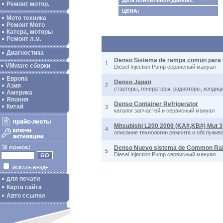
Дата обновления данных:
Ремонт мотор.
ЦЕНА:
Мото техника
Ремонт Мото
Катера, моторы
Ремонт л.м.
Диагностика
Denso Sistema de rampa comun para 
1
VMware сборки
Diesel Injection Pump сервисный мануал
Европа
Denso Japan
Азия
2
стартеры, генераторы, радиаторы, кондици
Америка
Япония
Denso Container Refrigerator
Китай
3
каталог запчастей и сервисный мануал
Mitsubishi L200 2009 (KA#,KB#) Mut 3
4
описание технологии ремонта и обслужива
Denso Nuevo sistema de Common Rai
5
Diesel Injection Pump сервисный мануал
ИСКАТЬ ВЕЗДЕ
для печати
Карта сайта
Авто ссылки