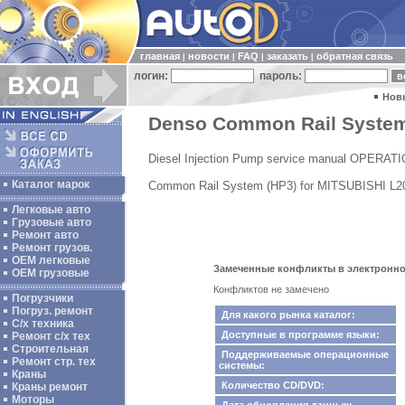
главная
новости
FAQ
заказать
обратная связь
|
|
|
|
логин:
пароль:
Нов
Denso Common Rail System 
Diesel Injection Pump service manual OPERAT
Каталог марок
Common Rail System (HP3) for MITSUBISHI L
Легковые авто
Грузовые авто
Ремонт авто
Ремонт грузов.
ОЕМ легковые
Замеченные конфликты в электронном 
OEM грузовые
Конфликтов не замечено
Погрузчики
Погруз. ремонт
Для какого рынка каталог:
С/х техника
Доступные в программе языки:
Ремонт с/х тех
Строительная
Поддерживаемые операционные
Ремонт стр. тех
системы:
Краны
Количество CD/DVD:
Краны ремонт
Моторы