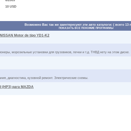
6/2005
10 USD
Возможно Вас так же заинтересуют эти авто каталоги: ( всего 13 
ПОКАЗАТЬ ВСЕ ПОХОЖИЕ ПРОГРАММЫ
NISSAN Motor de tipo YD1-K2
онеры, морозильные установки для грузовиков, печки и т.д. ТНВД нету на этом диске.
ния, диагностика, кузовной ремонт. Электрические схемы.
l (HP3) para MAZDA