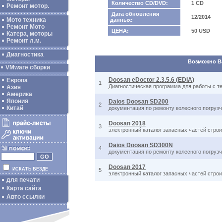
Количество CD/DVD:
1 CD
Ремонт мотор.
Дата обновления
12/2014
Мото техника
данных:
Ремонт Мото
ЦЕНА:
50 USD
Катера, моторы
Ремонт л.м.
Диагностика
Возможно Ва
VMware сборки
Doosan eDoctor 2.3.5.6 (EDIA)
Европа
1
Диагностическая программа для работы с т
Азия
Америка
Япония
Daios Doosan SD200
2
Китай
документация по ремонту колесного погруз
Doosan 2018
3
электронный каталог запасных частей строи
Daios Doosan SD300N
4
документация по ремонту колесного погруз
Doosan 2017
ИСКАТЬ ВЕЗДЕ
5
электронный каталог запасных частей строи
для печати
Карта сайта
Авто ссылки