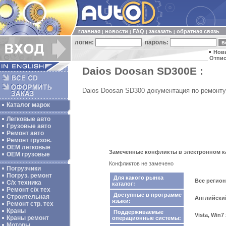
главная
новости
FAQ
заказать
обратная связь
|
|
|
|
логин:
пароль:
Нов
Отпис
Daios Doosan SD300E :
Daios Doosan SD300 документация по ремонту
Каталог марок
Легковые авто
Грузовые авто
Ремонт авто
Ремонт грузов.
ОЕМ легковые
Замеченные конфликты в электронном ка
OEM грузовые
Конфликтов не замечено
Погрузчики
Погруз. ремонт
Для какого рынка
Все регио
С/х техника
каталог:
Ремонт с/х тех
Доступные в программе
Строительная
Английски
языки:
Ремонт стр. тех
Краны
Поддерживаемые
Vista, Win7
Краны ремонт
операционные системы:
Моторы