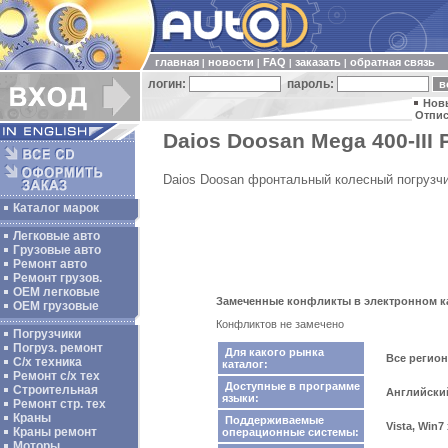
главная
новости
FAQ
заказать
обратная связь
|
|
|
|
логин:
пароль:
Нов
Отпис
Daios Doosan Mega 400-III P
Daios Doosan фронтальный колесный погрузчик
Каталог марок
Легковые авто
Грузовые авто
Ремонт авто
Ремонт грузов.
ОЕМ легковые
Замеченные конфликты в электронном ката
OEM грузовые
Конфликтов не замечено
Погрузчики
Погруз. ремонт
Для какого рынка
Все регио
С/х техника
каталог:
Ремонт с/х тех
Доступные в программе
Строительная
Английски
языки:
Ремонт стр. тех
Краны
Поддерживаемые
Vista, Win7
Краны ремонт
операционные системы:
Моторы