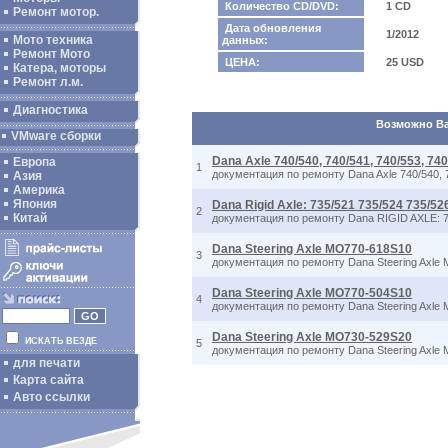
Количество CD/DVD:
1 CD
Ремонт мотор.
Дата обновления
1/2012
Мото техника
данных:
Ремонт Мото
ЦЕНА:
25 USD
Катера, моторы
Ремонт л.м.
Диагностика
Возможно Вас
VMware сборки
Dana Axle 740/540, 740/541, 740/553, 740
Европа
1
документация по ремонту Dana Axle 740/540, 74
Азия
Америка
Япония
Dana Rigid Axle: 735/521 735/524 735/52
2
Китай
документация по ремонту Dana RIGID AXLE: 
Dana Steering Axle MO770-618S10
3
документация по ремонту Dana Steering Axl
Dana Steering Axle MO770-504S10
4
документация по ремонту Dana Steering Axl
Dana Steering Axle MO730-529S20
ИСКАТЬ ВЕЗДЕ
5
документация по ремонту Dana Steering Axl
для печати
Карта сайта
Авто ссылки