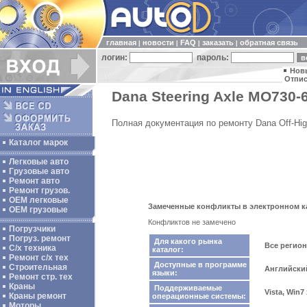
главная
новости
FAQ
заказать
обратная связь
|
|
|
|
логин:
пароль:
Нов
Отпис
Dana Steering Axle MO730-
Полная документация по ремонту Dana Off-Hi
Каталог марок
Легковые авто
Грузовые авто
Ремонт авто
Ремонт грузов.
ОЕМ легковые
Замеченные конфликты в электронном кат
OEM грузовые
Конфликтов не замечено
Погрузчики
Погруз. ремонт
Для какого рынка
Все регио
С/х техника
каталог:
Ремонт с/х тех
Доступные в программе
Строительная
Английски
языки:
Ремонт стр. тех
Краны
Поддерживаемые
Vista, Win7
Краны ремонт
операционные системы:
Моторы