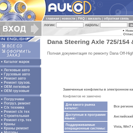
главная
новости
FAQ
заказать
обратная связь
|
|
|
|
логин:
пароль:
Нов
Отпис
Dana Steering Axle 725/154 
Полная документация по ремонту Dana Off-High
Каталог марок
Легковые авто
Грузовые авто
Ремонт авто
Ремонт грузов.
ОЕМ легковые
Замеченные конфликты в электронном катал
OEM грузовые
Конфликтов не замечено
Погрузчики
Погруз. ремонт
Для какого рынка
Все регио
С/х техника
каталог:
Ремонт с/х тех
Доступные в программе
Строительная
Английски
языки:
Ремонт стр. тех
Краны
Поддерживаемые
Vista, Win7
Краны ремонт
операционные системы:
Моторы