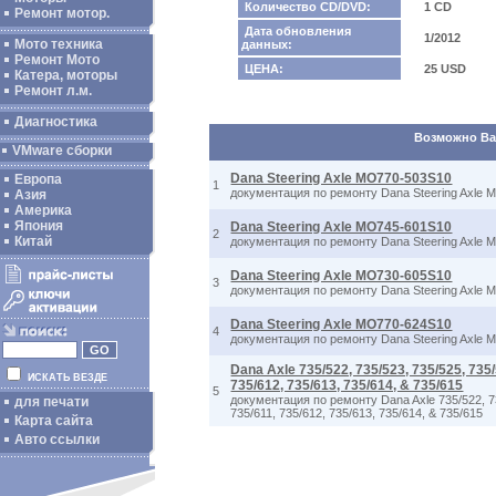
Количество CD/DVD:
1 CD
Ремонт мотор.
Дата обновления
1/2012
Мото техника
данных:
Ремонт Мото
ЦЕНА:
25 USD
Катера, моторы
Ремонт л.м.
Диагностика
Возможно Вас
VMware сборки
Dana Steering Axle MO770-503S10
Европа
1
документация по ремонту Dana Steering Axle
Азия
Америка
Япония
Dana Steering Axle MO745-601S10
2
Китай
документация по ремонту Dana Steering Axle
Dana Steering Axle MO730-605S10
3
документация по ремонту Dana Steering Axle
Dana Steering Axle MO770-624S10
4
документация по ремонту Dana Steering Axle
Dana Axle 735/522, 735/523, 735/525, 735/
ИСКАТЬ ВЕЗДЕ
735/612, 735/613, 735/614, & 735/615
5
документация по ремонту Dana Axle 735/522, 735
для печати
735/611, 735/612, 735/613, 735/614, & 735/615
Карта сайта
Авто ссылки