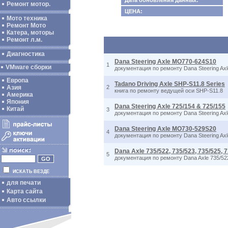
Дата обновления данных:
Ремонт мотор.
ЦЕНА:
Мото техника
Ремонт Мото
Катера, моторы
Ремонт л.м.
Диагностика
Dana Steering Axle MO770-624S10
1
VMware сборки
документация по ремонту Dana Steering A
Европа
Tadano Driving Axle SHP-S11.8 Series
Азия
2
книга по ремонту ведущей оси SHP-S11.8
Америка
Япония
Dana Steering Axle 725/154 & 725/155
Китай
3
документация по ремонту Dana Steering Ax
Dana Steering Axle MO730-529S20
4
документация по ремонту Dana Steering A
Dana Axle 735/522, 735/523, 735/525, 7
5
документация по ремонту Dana Axle 735/522, 
ИСКАТЬ ВЕЗДЕ
для печати
Карта сайта
Авто ссылки