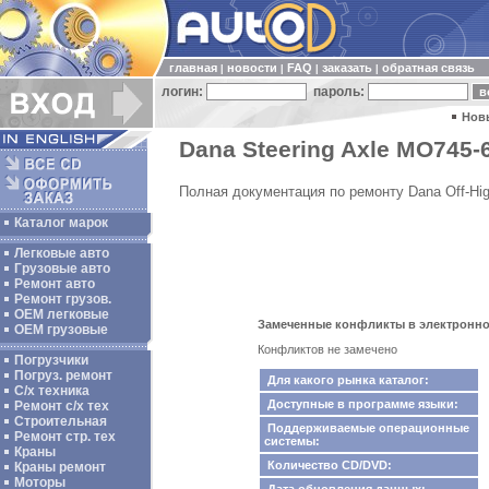
главная
новости
FAQ
заказать
обратная связь
|
|
|
|
логин:
пароль:
Нов
Dana Steering Axle MO745-
Полная документация по ремонту Dana Off-Hi
Каталог марок
Легковые авто
Грузовые авто
Ремонт авто
Ремонт грузов.
ОЕМ легковые
Замеченные конфликты в электронном 
OEM грузовые
Конфликтов не замечено
Погрузчики
Погруз. ремонт
Для какого рынка каталог:
С/х техника
Доступные в программе языки:
Ремонт с/х тех
Строительная
Поддерживаемые операционные
Ремонт стр. тех
системы:
Краны
Количество CD/DVD:
Краны ремонт
Моторы