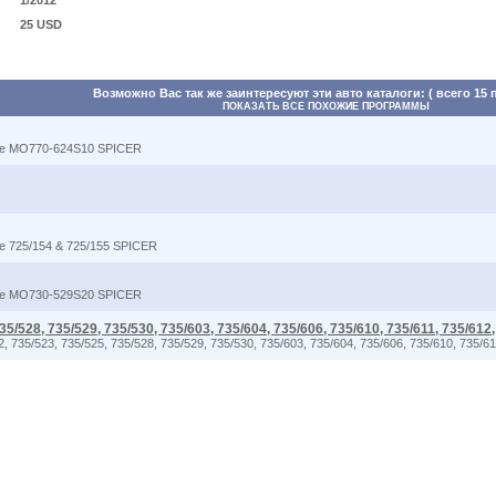
1/2012
25 USD
Возможно Вас так же заинтересуют эти авто каталоги: ( всего 15 
ПОКАЗАТЬ ВСЕ ПОХОЖИЕ ПРОГРАММЫ
xle MO770-624S10 SPICER
le 725/154 & 725/155 SPICER
xle MO730-529S20 SPICER
35/528, 735/529, 735/530, 735/603, 735/604, 735/606, 735/610, 735/611, 735/612
735/523, 735/525, 735/528, 735/529, 735/530, 735/603, 735/604, 735/606, 735/610, 735/61