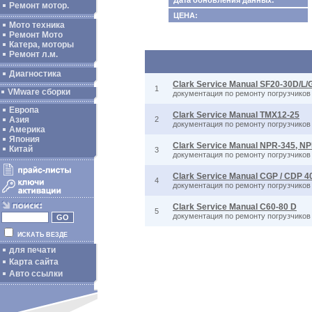
Дата обновления данных:
Ремонт мотор.
ЦЕНА:
Мото техника
Ремонт Мото
Катера, моторы
Ремонт л.м.
Диагностика
Clark Service Manual SF20-30D/L
1
VMware сборки
документация по ремонту погрузчиков
Европа
Clark Service Manual TMX12-25
Азия
2
документация по ремонту погрузчиков
Америка
Япония
Clark Service Manual NPR-345, N
Китай
3
документация по ремонту погрузчиков
Clark Service Manual CGP / CDP 4
4
документация по ремонту погрузчиков
Clark Service Manual C60-80 D
5
документация по ремонту погрузчиков
ИСКАТЬ ВЕЗДЕ
для печати
Карта сайта
Авто ссылки