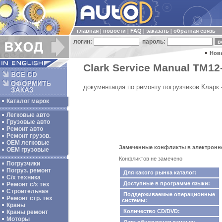
главная
новости
FAQ
заказать
обратная связь
|
|
|
|
логин:
пароль:
Нов
Clark Service Manual TM12-2
документация по ремонту погрузчиков Кларк - 
Каталог марок
Легковые авто
Грузовые авто
Ремонт авто
Ремонт грузов.
ОЕМ легковые
Замеченные конфликты в электронном 
OEM грузовые
Конфликтов не замечено
Погрузчики
Погруз. ремонт
Для какого рынка каталог:
С/х техника
Доступные в программе языки:
Ремонт с/х тех
Строительная
Поддерживаемые операционные
Ремонт стр. тех
системы:
Краны
Количество CD/DVD:
Краны ремонт
Моторы