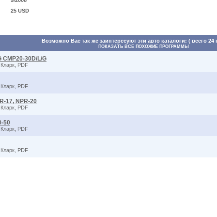
9/2008
25 USD
Возможно Вас так же заинтересуют эти авто каталоги: ( всего 24
ПОКАЗАТЬ ВСЕ ПОХОЖИЕ ПРОГРАММЫ
/G CMP20-30D/L/G
 Кларк, PDF
 Кларк, PDF
PR-17, NPR-20
 Кларк, PDF
0-50
 Кларк, PDF
 Кларк, PDF