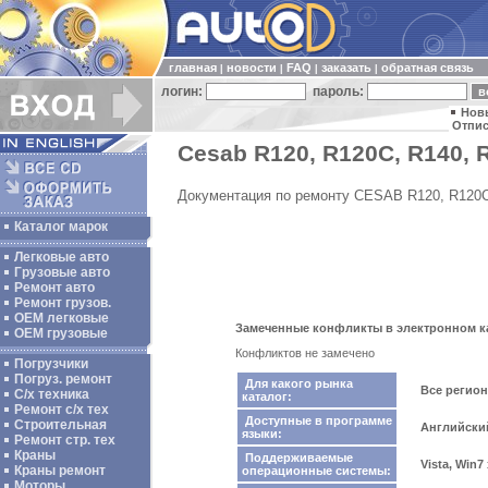
главная
новости
FAQ
заказать
обратная связь
|
|
|
|
логин:
пароль:
Нов
Отпис
Cesab R120, R120C, R140, 
Документация по ремонту CESAB R120, R120C,
Каталог марок
Легковые авто
Грузовые авто
Ремонт авто
Ремонт грузов.
ОЕМ легковые
Замеченные конфликты в электронном кат
OEM грузовые
Конфликтов не замечено
Погрузчики
Погруз. ремонт
Для какого рынка
Все регио
С/х техника
каталог:
Ремонт с/х тех
Доступные в программе
Строительная
Английски
языки:
Ремонт стр. тех
Краны
Поддерживаемые
Vista, Win7
Краны ремонт
операционные системы:
Моторы