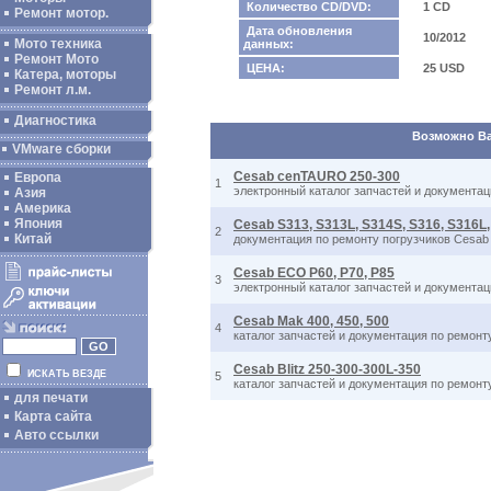
Количество CD/DVD:
1 CD
Ремонт мотор.
Дата обновления
10/2012
Мото техника
данных:
Ремонт Мото
ЦЕНА:
25 USD
Катера, моторы
Ремонт л.м.
Диагностика
Возможно Вас
VMware сборки
Cesab cenTAURO 250-300
Европа
1
электронный каталог запчастей и документац
Азия
Америка
Япония
Cesab S313, S313L, S314S, S316, S316L,
2
Китай
документация по ремонту погрузчиков Cesab 
Cesab ECO P60, P70, P85
3
электронный каталог запчастей и документац
Cesab Mak 400, 450, 500
4
каталог запчастей и документация по ремонт
Cesab Blitz 250-300-300L-350
ИСКАТЬ ВЕЗДЕ
5
каталог запчастей и документация по ремонту
для печати
Карта сайта
Авто ссылки