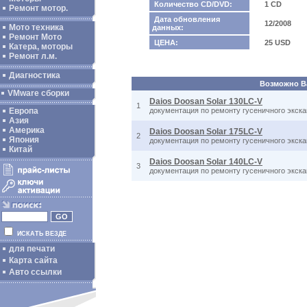
Количество CD/DVD:
1 CD
Ремонт мотор.
Дата обновления
12/2008
Мото техника
данных:
Ремонт Мото
ЦЕНА:
25 USD
Катера, моторы
Ремонт л.м.
Диагностика
Возможно Ва
VMware сборки
Daios Doosan Solar 130LC-V
1
Европа
документация по ремонту гусеничного экска
Азия
Америка
Daios Doosan Solar 175LC-V
2
Япония
документация по ремонту гусеничного экска
Китай
Daios Doosan Solar 140LC-V
3
документация по ремонту гусеничного экска
ИСКАТЬ ВЕЗДЕ
для печати
Карта сайта
Авто ссылки