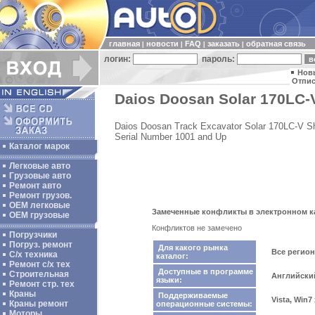
главная
новости
FAQ
заказать
обратная связь
|
|
|
|
логин:
пароль:
Нов
Отпис
Daios Doosan Solar 170LC-V
Daios Doosan Track Excavator Solar 170LC-V S
Serial Number 1001 and Up
Каталог марок
Легковые авто
Грузовые авто
Ремонт авто
Ремонт грузов.
ОЕМ легковые
Замеченные конфликты в электронном кат
OEM грузовые
Конфликтов не замечено
Погрузчики
Погруз. ремонт
Для какого рынка
Все регио
С/х техника
каталог:
Ремонт с/х тех
Доступные в программе
Строительная
Английски
языки:
Ремонт стр. тех
Краны
Поддерживаемые
Vista, Win7
Краны ремонт
операционные системы:
Моторы