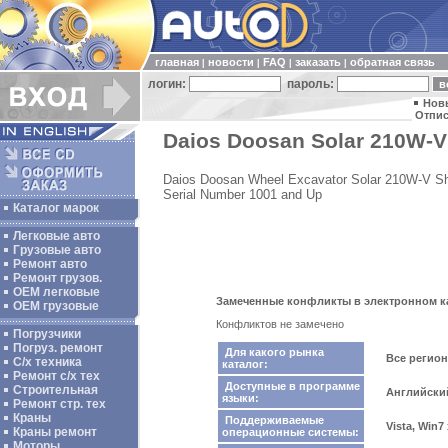
главная
новости
FAQ
заказать
обратная связь
|
|
|
|
логин:
пароль:
Нов
Отпис
Daios Doosan Solar 210W-V
Daios Doosan Wheel Excavator Solar 210W-V S
Serial Number 1001 and Up
Каталог марок
Легковые авто
Грузовые авто
Ремонт авто
Ремонт грузов.
ОЕМ легковые
Замеченные конфликты в электронном кат
OEM грузовые
Конфликтов не замечено
Погрузчики
Погруз. ремонт
Для какого рынка
Все регио
С/х техника
каталог:
Ремонт с/х тех
Доступные в программе
Строительная
Английски
языки:
Ремонт стр. тех
Краны
Поддерживаемые
Vista, Win7
Краны ремонт
операционные системы:
Моторы