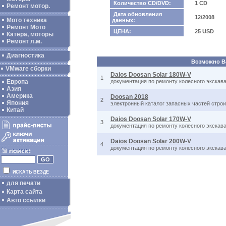
Количество CD/DVD:
1 CD
Ремонт мотор.
Дата обновления
12/2008
Мото техника
данных:
Ремонт Мото
ЦЕНА:
25 USD
Катера, моторы
Ремонт л.м.
Диагностика
Возможно Ва
VMware сборки
Daios Doosan Solar 180W-V
1
Европа
документация по ремонту колесного экскав
Азия
Америка
Doosan 2018
2
Япония
электронный каталог запасных частей строи
Китай
Daios Doosan Solar 170W-V
3
документация по ремонту колесного экскав
Daios Doosan Solar 200W-V
4
документация по ремонту колесного экскав
ИСКАТЬ ВЕЗДЕ
для печати
Карта сайта
Авто ссылки