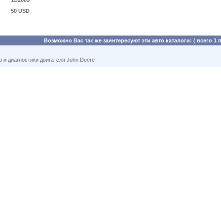
11/2005
50 USD
Возможно Вас так же заинтересуют эти авто каталоги: ( всего 1 
 и диагностики двигателя John Deere