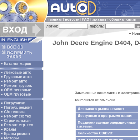
главная
новости
FAQ
заказать
обратная связь
|
|
|
|
логин:
пароль:
Нов
John Deere Engine D404, D
Каталог марок
Легковые авто
Грузовые авто
Ремонт авто
Ремонт грузов.
ОЕМ легковые
Замеченные конфликты в электронном
OEM грузовые
Конфликтов не замечено
Погрузчики
Погруз. ремонт
Для какого рынка каталог:
С/х техника
Доступные в программе языки:
Ремонт с/х тех
Строительная
Поддерживаемые операционные
Ремонт стр. тех
системы:
Краны
Количество CD/DVD:
Краны ремонт
Моторы