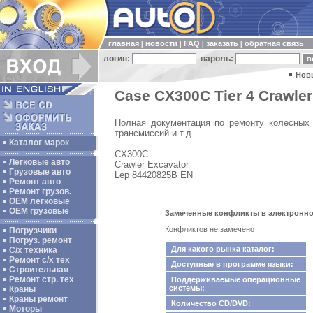
главная
новости
FAQ
заказать
обратная связь
|
|
|
|
логин:
пароль:
Нов
Case CX300C Tier 4 Crawler
Полная документация по ремонту колесных п
трансмиссий и т.д.
Каталог марок
CX300C
Легковые авто
Crawler Excavator
Грузовые авто
Lep 84420825B EN
Ремонт авто
Ремонт грузов.
ОЕМ легковые
OEM грузовые
Замеченные конфликты в электронном к
Конфликтов не замечено
Погрузчики
Погруз. ремонт
Для какого рынка каталог:
С/х техника
Ремонт с/х тех
Доступные в программе языки:
Строительная
Ремонт стр. тех
Поддерживаемые операционные
системы:
Краны
Краны ремонт
Количество CD/DVD:
Моторы