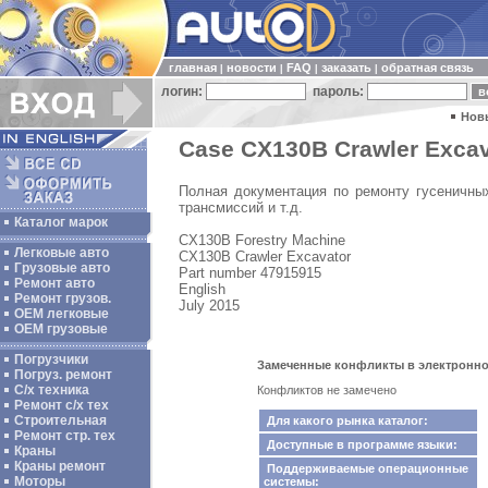
главная
новости
FAQ
заказать
обратная связь
|
|
|
|
логин:
пароль:
Нов
Case CX130B Crawler Excava
Полная документация по ремонту гусеничных
трансмиссий и т.д.
Каталог марок
CX130B Forestry Machine
Легковые авто
CX130B Crawler Excavator
Грузовые авто
Part number 47915915
Ремонт авто
English
Ремонт грузов.
July 2015
ОЕМ легковые
OEM грузовые
Погрузчики
Замеченные конфликты в электронном 
Погруз. ремонт
С/х техника
Конфликтов не замечено
Ремонт с/х тех
Строительная
Для какого рынка каталог:
Ремонт стр. тех
Доступные в программе языки:
Краны
Краны ремонт
Поддерживаемые операционные
Моторы
системы: