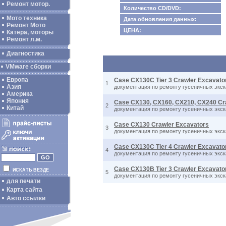
Ремонт мотор.
Количество CD/DVD:
Мото техника
Дата обновления данных:
Ремонт Мото
ЦЕНА:
Катера, моторы
Ремонт л.м.
Диагностика
VMware сборки
Европа
Case CX130C Tier 3 Crawler Excavato
1
Азия
документация по ремонту гусеничных экска
Америка
Япония
Case CX130, CX160, CX210, CX240 Cra
2
Китай
документация по ремонту гусеничных экскав
Case CX130 Crawler Excavators
3
документация по ремонту гусеничных экска
Case CX130C Tier 4 Crawler Excavato
4
документация по ремонту гусеничных экска
Case CX130B Tier 3 Crawler Excavato
ИСКАТЬ ВЕЗДЕ
5
документация по ремонту гусеничных экска
для печати
Карта сайта
Авто ссылки