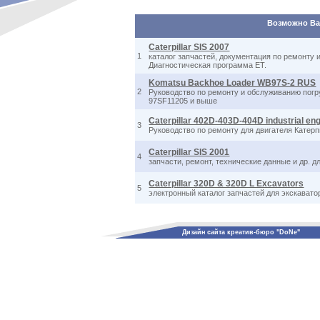
Возможно Вас
Caterpillar SIS 2007
1
каталог запчастей, документация по ремонту и
Диагностическая программа ET.
Komatsu Backhoe Loader WB97S-2 RUS
2
Руководство по ремонту и обслуживанию погр
97SF11205 и выше
Caterpillar 402D-403D-404D industrial en
3
Руководство по ремонту для двигателя Катер
Caterpillar SIS 2001
4
запчасти, ремонт, технические данные и др. 
Caterpillar 320D & 320D L Excavators
5
электронный каталог запчастей для экскавато
Дизайн сайта креатив-бюро "DoNe"