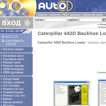
главная
новости
FAQ
заказать
обратная связь
|
|
|
|
логин:
пароль:
Нов
Отпис
Caterpillar 442D Backhoe Lo
Caterpillar 442D Backhoe Loader
- каталог зап
Каталог марок
Легковые авто
Грузовые авто
Ремонт авто
Ремонт грузов.
ОЕМ легковые
OEM грузовые
(Нажми
Погрузчики
Погруз. ремонт
С/х техника
Ремонт с/х тех
Строительная
Ремонт стр. тех
Краны
Краны ремонт
Моторы