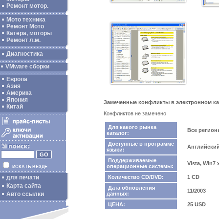
Ремонт мотор.
Мото техника
Ремонт Мото
Катера, моторы
Ремонт л.м.
Диагностика
VMware сборки
Европа
Азия
Америка
Япония
Замеченные конфликты в электронном ката
Китай
Конфликтов не замечено
Для какого рынка
Все регио
каталог:
Доступные в программе
Английски
языки:
Поддерживаемые
Vista, Win7
операционные системы:
ИСКАТЬ ВЕЗДЕ
для печати
Количество CD/DVD:
1 CD
Карта сайта
Дата обновления
11/2003
Авто ссылки
данных:
ЦЕНА:
25 USD