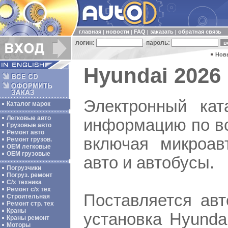
главная
новости
FAQ
заказать
обратная связь
|
|
|
|
логин:
пароль:
Нов
Hyundai 2026 
Электронный кат
Каталог марок
Легковые авто
информацию по вс
Грузовые авто
Ремонт авто
включая микроав
Ремонт грузов.
ОЕМ легковые
OEM грузовые
авто и автобусы.
Погрузчики
Погруз. ремонт
С/х техника
Ремонт с/х тех
Поставляется ав
Строительная
Ремонт стр. тех
Краны
установка Hyunda
Краны ремонт
Моторы