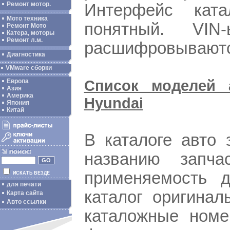
Ремонт мотор.
Интерфейс ката
Мото техника
понятный. VIN
Ремонт Мото
Катера, моторы
Ремонт л.м.
расшифровываютс
Диагностика
VMware сборки
Список моделей 
Европа
Азия
Америка
Hyundai
Япония
Китай
В каталоге авто 
названию запча
применяемость д
ИСКАТЬ ВЕЗДЕ
для печати
каталог оригинал
Карта сайта
Авто ссылки
каталожные номе