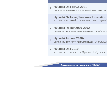
Hyundai Usa EPC5 2021
1
электронный каталог для подборки авто за
Hyundai Galloper, Santamo, Innovation
2
каталог запчастей только для трех моделей 
Hyundai Repair 2000-2002
3
описание технологии ремонта и тех обслуж
Hyundai Accent 2000-
4
описание технологии ремонта и тех обслуж
Hyundai Usa 2010
5
каталог автозапчастей Хундай ЕПС, цены н
Дизайн сайта креатив-бюро "DoNe"