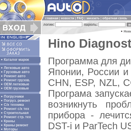
главная
новости
FAQ
заказать
обратная связь
|
|
|
|
логин:
пароль:
Нов
Hino Diagnosti
Программа для ди
Каталог марок
Легковые авто
Японии, России и
Грузовые авто
Ремонт авто
CHN, ESP, NZL, C
Ремонт грузов.
ОЕМ легковые
OEM грузовые
Програма запуска
Погрузчики
Погруз. ремонт
возникнуть проб
С/х техника
Ремонт с/х тех
прибора - лечит
Строительная
Ремонт стр. тех
Краны
DST-i и ParTech U
Краны ремонт
Моторы