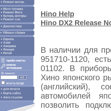
Ремонт мотор.
Мото техника
Hino Help
Ремонт Мото
Катера, моторы
Ремонт л.м.
Hino DX2 Release N
Диагностика
VMware сборки
Европа
Азия
Америка
В наличии для пр
Япония
Китай
951710-1120, ес
01102. В прибор
Хино японского р
(английский), 
ИСКАТЬ ВЕЗДЕ
для печати
автомобилей яп
Карта сайта
Авто ссылки
позволить подкл