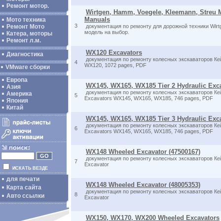
Ремонт мотор.
Wirtgen, Hamm, Voegele, Kleemann, Streu 
Manuals
Мото техника
3
Ремонт Мото
документация по ремонту для дорожной техники Wirtg
модель на выбор.
Катера, моторы
Ремонт л.м.
WX120 Excavators
Диагностика
документация по ремонту колесных экскаваторов Кей
4
WX120, 1072 pages, PDF
VMware сборки
Европа
WX145, WX165, WX185 Tier 2 Hydraulic Exc
Азия
документация по ремонту колесных экскаваторов Ке
Америка
5
Excavators WX145, WX165, WX185, 746 pages, PDF
Япония
Китай
WX145, WX165, WX185 Tier 3 Hydraulic Exc
документация по ремонту колесных экскаваторов Ке
6
Excavators WX145, WX165, WX185, 746 pages, PDF
WX148 Wheeled Excavator (47500167)
документация по ремонту колесных экскаваторов Ке
7
Excavator
ИСКАТЬ ВЕЗДЕ
для печати
WX148 Wheeled Excavator (48005353)
Карта сайта
документация по ремонту колесных экскаваторов Ке
8
Авто ссылки
Excavator
WX150, WX170, WX200 Wheeled Excavators