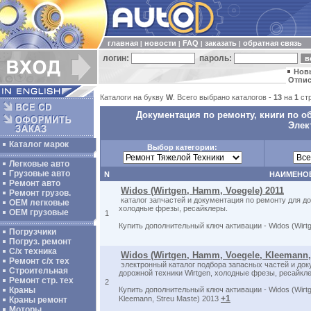
главная
новости
FAQ
заказать
обратная связь
|
|
|
|
логин:
пароль:
Нов
Отпис
Каталоги на букву
W
. Всего выбрано каталогов -
13
на
1
ст
Документация по ремонту, книги по о
Элек
Каталог марок
Выбор категории:
Легковые авто
Грузовые авто
N
НАИМЕНО
Ремонт авто
Widos (Wirtgen, Hamm, Voegele) 2011
Ремонт грузов.
каталог запчастей и документация по ремонту для до
ОЕМ легковые
холодные фрезы, ресайклеры.
OEM грузовые
1
Купить дополнительный ключ активации - Widos (Wirt
Погрузчики
Погруз. ремонт
С/х техника
Widos (Wirtgen, Hamm, Voegele, Kleemann, 
Ремонт с/х тех
электронный каталог подбора запасных частей и док
Строительная
дорожной техники Wirtgen, холодные фрезы, ресайкл
Ремонт стр. тех
2
Краны
Купить дополнительный ключ активации - Widos (Wirt
+1
Kleemann, Streu Maste) 2013
Краны ремонт
Моторы