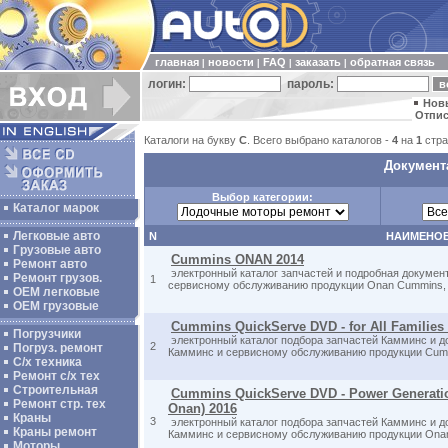
главная
новости
FAQ
заказать
обратная связь
|
|
|
|
логин:
пароль:
Нов
Отпис
Каталоги на букву
C
. Всего выбрано каталогов -
4
на
1
стра
Документа
Выбор категории:
Каталог марок
Легковые авто
N
НАИМЕНО
Грузовые авто
Cummins ONAN 2014
Ремонт авто
электронный каталог запчастей и подробная докумен
Ремонт грузов.
1
сервисному обслуживанию продукции Onan Cummins,
ОЕМ легковые
OEM грузовые
Cummins QuickServe DVD - for All Families
Погрузчики
электронный каталог подбора запчастей Камминс и д
2
Погруз. ремонт
Камминс и сервисному обслуживанию продукции Cum
С/х техника
Ремонт с/х тех
Строительная
Cummins QuickServe DVD - Power Generati
Ремонт стр. тех
Onan) 2016
Краны
3
электронный каталог подбора запчастей Камминс и д
Краны ремонт
Камминс и сервисному обслуживанию продукции Ona
Моторы