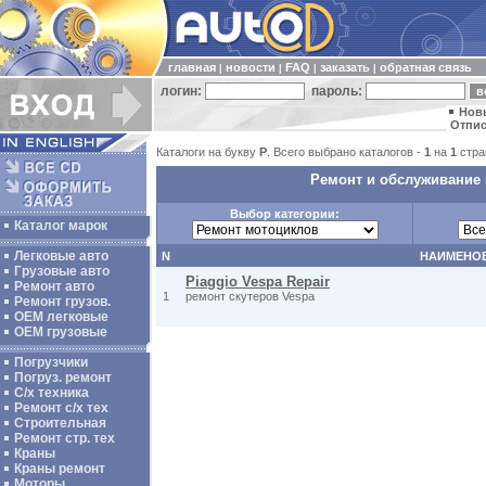
главная
новости
FAQ
заказать
обратная связь
|
|
|
|
логин:
пароль:
Нов
Отпис
Каталоги на букву
P
. Всего выбрано каталогов -
1
на
1
стра
Ремонт и обслуживание 
Выбор категории:
Каталог марок
Легковые авто
N
НАИМЕНО
Грузовые авто
Piaggio Vespa Repair
Ремонт авто
1
ремонт скутеров Vespa
Ремонт грузов.
ОЕМ легковые
OEM грузовые
Погрузчики
Погруз. ремонт
С/х техника
Ремонт с/х тех
Строительная
Ремонт стр. тех
Краны
Краны ремонт
Моторы