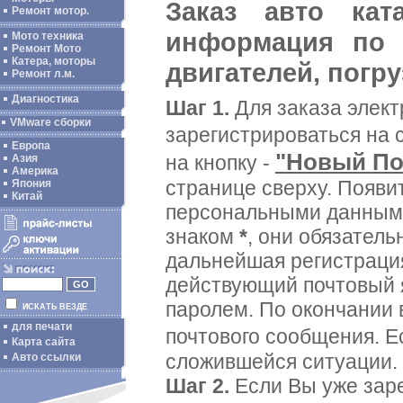
Заказ авто ката
Ремонт мотор.
информация по р
Мото техника
Ремонт Мото
Катера, моторы
двигателей, погруз
Ремонт л.м.
Диагностика
Шаг 1.
Для заказа элект
VMware сборки
зарегистрироваться на 
Европа
"Новый По
на кнопку -
Азия
Америка
странице сверху. Появи
Япония
Китай
персональными данными
знаком
*
, они обязател
дальнейшая регистрация
действующий почтовый я
паролем. По окончании 
ИСКАТЬ ВЕЗДЕ
для печати
почтового сообщения. Е
Карта сайта
сложившейся ситуации.
Авто ссылки
Шаг 2.
Если Вы уже заре