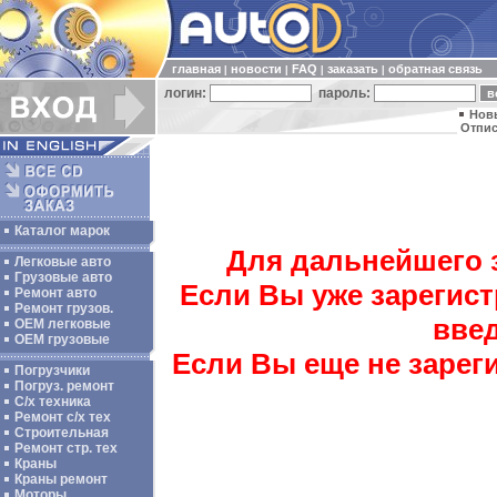
главная
новости
FAQ
заказать
обратная связь
|
|
|
|
логин:
пароль:
Нов
Отпис
Каталог марок
Для дальнейшего 
Легковые авто
Грузовые авто
Если Вы уже зарегис
Ремонт авто
Ремонт грузов.
введ
ОЕМ легковые
OEM грузовые
Если Вы еще не зарег
Погрузчики
Погруз. ремонт
С/х техника
Ремонт с/х тех
Строительная
Ремонт стр. тех
Краны
Краны ремонт
Моторы