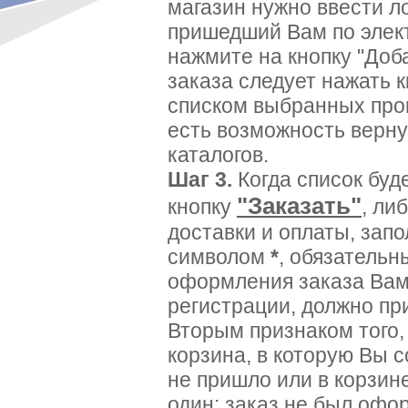
магазин нужно ввести ло
пришедший Вам по элект
нажмите на кнопку "Доб
заказа следует нажать к
списком выбранных прог
есть возможность верну
каталогов.
Шаг 3.
Когда список буд
"Заказать"
кнопку
, ли
доставки и оплаты, зап
символом
*
, обязательн
оформления заказа Вам
регистрации, должно пр
Вторым признаком того,
корзина, в которую Вы 
не пришло или в корзине
один: заказ не был офо