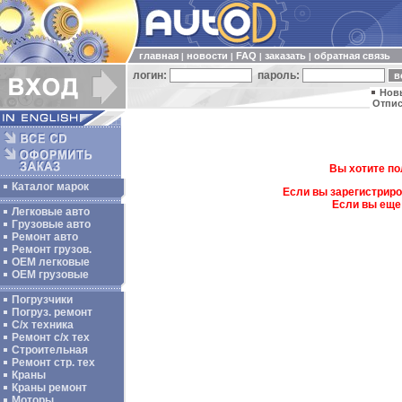
главная
новости
FAQ
заказать
обратная связь
|
|
|
|
логин:
пароль:
Нов
Отпис
Вы хотите по
Каталог марок
Если вы зарегистриро
Если вы еще
Легковые авто
Грузовые авто
Ремонт авто
Ремонт грузов.
ОЕМ легковые
OEM грузовые
Погрузчики
Погруз. ремонт
С/х техника
Ремонт с/х тех
Строительная
Ремонт стр. тех
Краны
Краны ремонт
Моторы