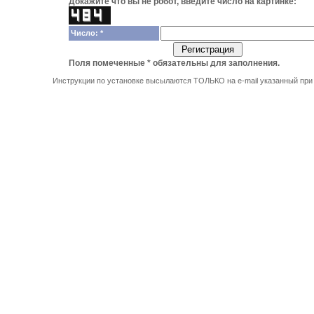
Докажите что вы не робот, введите число на картинке:
Число: *
Поля помеченные
*
обязательны для заполнения.
Инструкции по установке высылаются ТОЛЬКО на e-mail указанный при 