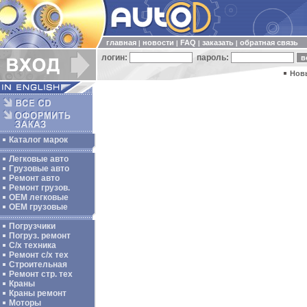
главная
новости
FAQ
заказать
обратная связь
|
|
|
|
логин:
пароль:
Нов
Каталог марок
Легковые авто
Грузовые авто
Ремонт авто
Ремонт грузов.
ОЕМ легковые
OEM грузовые
Погрузчики
Погруз. ремонт
С/х техника
Ремонт с/х тех
Строительная
Ремонт стр. тех
Краны
Краны ремонт
Моторы