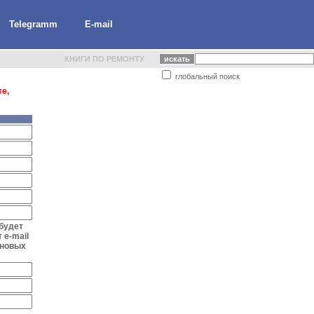
Telegramm
E-mail
КНИГИ ПО РЕМОНТУ
глобальный поиск
е,
 будет
 e-mail
 новых