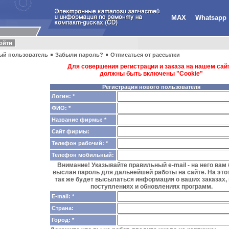
MAX
Whatsapp
ый пользователь
Забыли пароль?
Отписаться от рассылки
Для совершения регистрации и заказа на нашем сайт
должны быть включены "Cookie"
Регистрация нового пользователя
Логин: *
ФИО: *
Название фирмы: *
Сайт фирмы:
Телефон рабочий: *
Телефон мобильный:
Внимание! Указывайте правильный e-mail - на него вам
выслан пароль для дальнейшей работы на сайте. На этот
так же будет высылаться информация о ваших заказах,
поступлениях и обновлениях программ.
E-mail: *
Страна:
Город: *