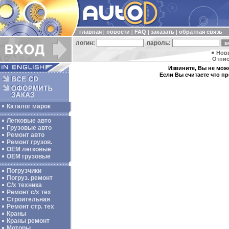
главная
новости
FAQ
заказать
обратная связь
|
|
|
|
логин:
пароль:
Нов
Отпис
Извините, Вы не може
Если Вы считаете что п
Каталог марок
Легковые авто
Грузовые авто
Ремонт авто
Ремонт грузов.
ОЕМ легковые
OEM грузовые
Погрузчики
Погруз. ремонт
С/х техника
Ремонт с/х тех
Строительная
Ремонт стр. тех
Краны
Краны ремонт
Моторы