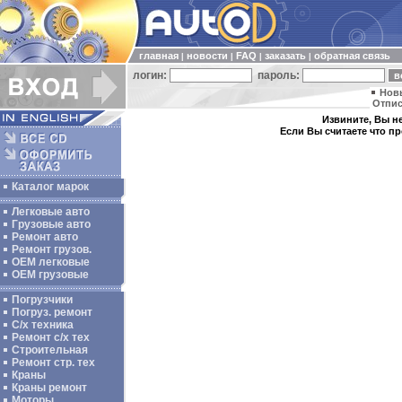
главная
новости
FAQ
заказать
обратная связь
|
|
|
|
логин:
пароль:
Нов
Отпис
Извините, Вы не
Если Вы считаете что п
Каталог марок
Легковые авто
Грузовые авто
Ремонт авто
Ремонт грузов.
ОЕМ легковые
OEM грузовые
Погрузчики
Погруз. ремонт
С/х техника
Ремонт с/х тех
Строительная
Ремонт стр. тех
Краны
Краны ремонт
Моторы