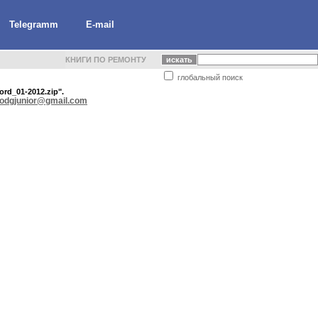
Telegramm
E-mail
КНИГИ ПО РЕМОНТУ
глобальный поиск
rd_01-2012.zip".
odgjunior@gmail.com