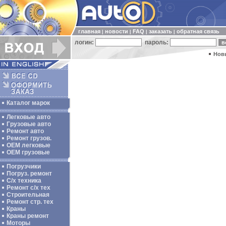
главная
новости
FAQ
заказать
обратная связь
|
|
|
|
логин:
пароль:
Нов
Каталог марок
Легковые авто
Грузовые авто
Ремонт авто
Ремонт грузов.
ОЕМ легковые
OEM грузовые
Погрузчики
Погруз. ремонт
С/х техника
Ремонт с/х тех
Строительная
Ремонт стр. тех
Краны
Краны ремонт
Моторы