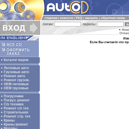
главная
новости
FAQ
заказать
обратная связь
|
|
|
|
логин:
пароль:
Нов
Отпис
Изв
Если Вы считаете что п
Каталог марок
Легковые авто
Грузовые авто
Ремонт авто
Ремонт грузов.
ОЕМ легковые
OEM грузовые
Погрузчики
Погруз. ремонт
С/х техника
Ремонт с/х тех
Строительная
Ремонт стр. тех
Краны
Краны ремонт
Моторы