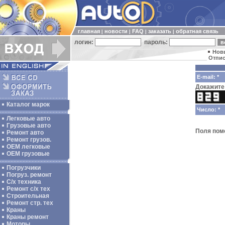
главная
новости
FAQ
заказать
обратная связь
|
|
|
|
логин:
пароль:
Нов
Отпис
E-mail: *
Докажите 
Каталог марок
Число: *
Легковые авто
Грузовые авто
Поля по
Ремонт авто
Ремонт грузов.
ОЕМ легковые
OEM грузовые
Погрузчики
Погруз. ремонт
С/х техника
Ремонт с/х тех
Строительная
Ремонт стр. тех
Краны
Краны ремонт
Моторы