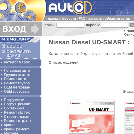
главная
новости
FAQ
заказать
обратная связь
|
|
|
|
логин:
пароль:
Нов
Отпис
Nissan Diesel UD-SMART :
Каталог запчастей для грузовых автомобилей 
Каталог марок
Список моделей
Легковые авто
Грузовые авто
Ремонт авто
Ремонт грузов.
ОЕМ легковые
OEM грузовые
(Нажми
Погрузчики
Погруз. ремонт
С/х техника
Ремонт с/х тех
Строительная
Ремонт стр. тех
Краны
Краны ремонт
Моторы