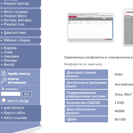
Ремонт мотор.
Мото техника
Ремонт Мото
Катера, моторы
Ремонт л.м.
Диагностика
VMware сборки
Европа
Азия
Америка
Замеченные конфликты в электронном ка
Япония
Конфликтов не замечено
Китай
Для какого рынка
Азия
каталог:
Доступные в программе
Английски
языки:
Поддерживаемые
Vista, Win7
операционные системы:
ИСКАТЬ ВЕЗДЕ
Количество CD/DVD:
1 DVD
для печати
Дата обновления
4/2009
Карта сайта
данных:
Авто ссылки
ЦЕНА:
50 USD