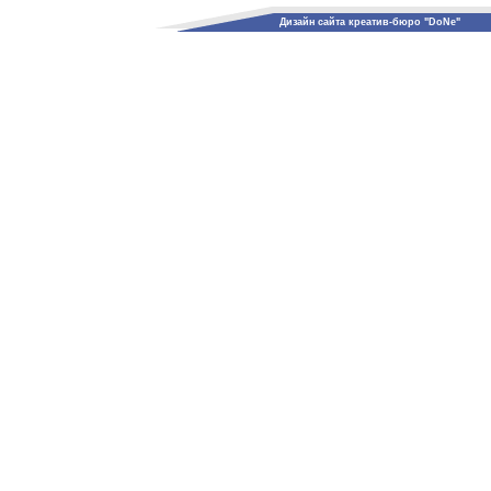
Дизайн сайта креатив-бюро "DoNe"