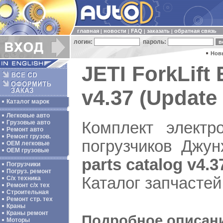
главная
новости
FAQ
заказать
обратная связь
|
|
|
|
логин:
пароль:
Нов
JETI ForkLift 
v4.37 (Update 
Каталог марок
Легковые авто
Комплект электр
Грузовые авто
Ремонт авто
Ремонт грузов.
погрузчиков Джу
ОЕМ легковые
OEM грузовые
parts catalog v4.3
Погрузчики
Погруз. ремонт
Каталог запчасте
С/х техника
Ремонт с/х тех
Строительная
Ремонт стр. тех
Краны
Краны ремонт
Подробное описание
Моторы