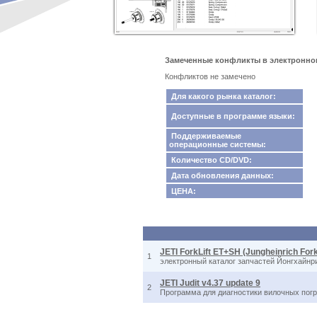
Замеченные конфликты в электронном кат
Конфликтов не замечено
Для какого рынка каталог:
Доступные в программе языки:
Поддерживаемые
операционные системы:
Количество CD/DVD:
Дата обновления данных:
ЦЕНА:
JETI ForkLift ET+SH (Jungheinrich Fork 
1
электронный каталог запчастей Йонгхайнрих
JETI Judit v4.37 update 9
2
Программа для диагностики вилочных погруз